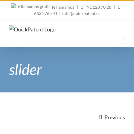
Skip
Te llamamos
|
91 128 70 28
|
to
663 276 541
|
info@quickpatent.es
content
slider
Previous