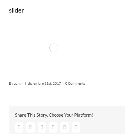
slider
By
admin
|
diciembre 31st, 2017
|
0 Comments
Share This Story, Choose Your Platform!
Facebook
Twitter
Google+
Pinterest
Vk
Email