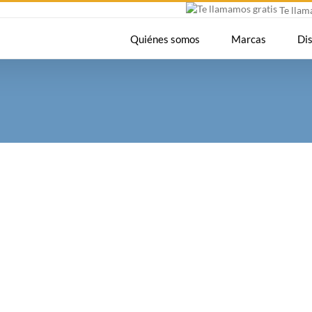
Te lla
Quiénes somos
Marcas
Di
Donec Ore Turis Eget
Cat 1
Cat 2
Cat 5
Lorem ipsum dolor sit amet, consec
odio, gravida pellentesque urna var
adipiscing et, interdum nec metus. M
felis enim ornare nisi, vitae mattis