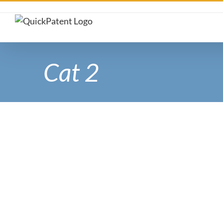
Skip
to
content
Cat 2