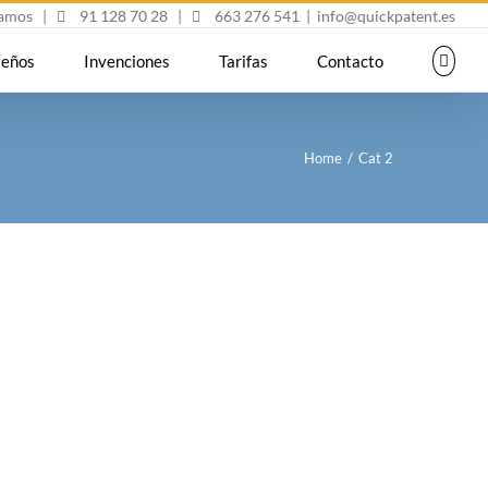
mamos
|
91 128 70 28
|
663 276 541
|
info@quickpatent.es
seños
Invenciones
Tarifas
Contacto
Home
/
Cat 2
tetur adipiscing elit. Nam viverra euismod
ius vitae. Sed dui lorem, adipiscing in
auris ultricies, justo eu convallis placerat,
 nulla ante id dui. Ut lectus purus, commodo et