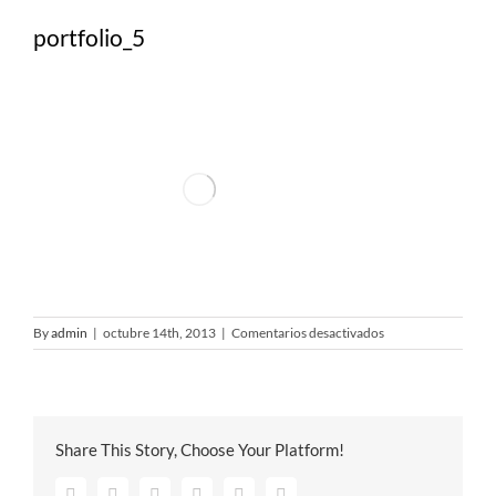
portfolio_5
en
By
admin
|
octubre 14th, 2013
|
Comentarios desactivados
portfolio_5
Share This Story, Choose Your Platform!
Facebook
Twitter
Google+
Pinterest
Vk
Email