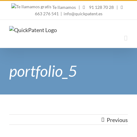
Skip
Te llamamos
|
91 128 70 28
|
to
663 276 541
|
info@quickpatent.es
content
portfolio_5
Previous