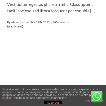
Vestibulum egestas pharetra felis. Class aptent
taciti sociosqu ad litora torquent per conubia [...]
By
admin
|
noviembre 27th, 2012
|
0 Comments
Read More
Este sitio web utiliza cookies para que usted tenga la mejor experiencia de
usuario. Si continúa navegando está dando su consentimiento para la
aceptación de las mencionadas cookies y la aceptación de nuestra
política de
QuickPatent © Copyright 2018 -
2026
Aviso legal
cookies
, pinche el enlace para mayor información.
plugin cookies
ACEPTAR