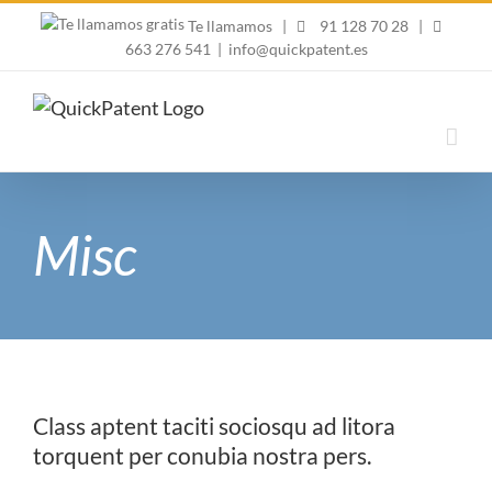
Skip
Te llamamos
|
91 128 70 28
|
to
663 276 541
|
info@quickpatent.es
content
Misc
Class aptent taciti sociosqu ad litora
torquent per conubia nostra pers.